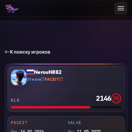
К поиску игроков
VS
Сравнить
NerouN882
?
Steam
FACEIT
2146
10
ELO
FACEIT
VALVE
Рег.
16.02.2026
Рег.
11.05.2025