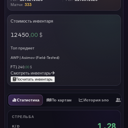
Матчи
333
Стоимость инвентаря
12 450
,00
$
Топ предмет
AWP | Asiimov (Field-Tested)
FT
1 240
,00
$
Смотреть инвентарь
Посчитать инвентарь
Статистика
По картам
История эло
Ти
СТРЕЛЬБА
1.28
K/D