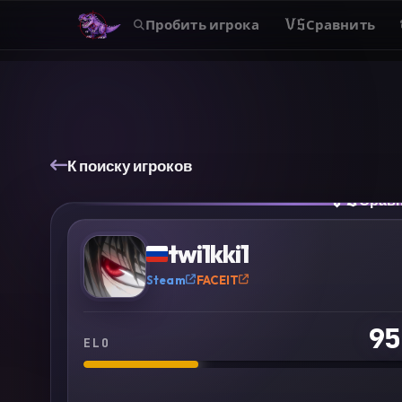
Пробить игрока
VS
Сравнить
К поиску игроков
VS
Срав
?
twi1kki1
Steam
FACEIT
95
ELO