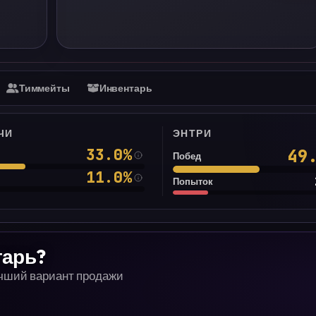
Тиммейты
Инвентарь
ЧИ
ЭНТРИ
33.0
%
49
Побед
11.0
%
Попыток
тарь?
учший вариант продажи