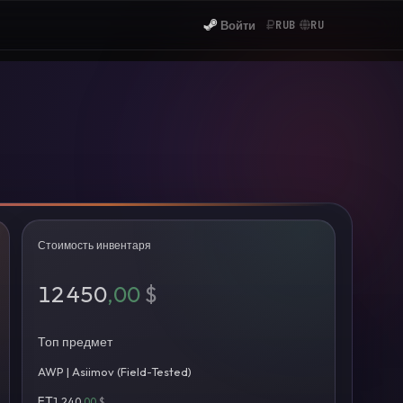
Войти
RUB
RU
Стоимость инвентаря
12 450
,00
$
Топ предмет
AWP | Asiimov (Field-Tested)
FT
1 240
,00
$