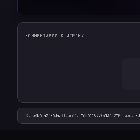
КОММЕНТАРИИ К ИГРОКУ
ID
:
e4b6b42f-6d4
…
Steam64
:
76561199785134227
Регион
:
EU