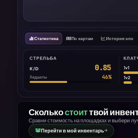
Статистика
По картам
История эло
СТРЕЛЬБА
КЛАТ
0.85
1v1
K/D
46
%
Хедшоты
1v2
Сколько
стоит
твой инвен
Сравни стоимость на площадках и выбери л
Перейти в мой инвентарь