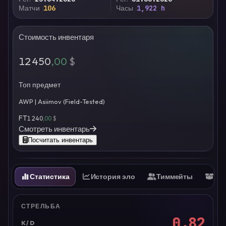
Матчи
106
Часы
1,922 h
Стоимость инвентаря
12 450
,00
$
Топ предмет
AWP | Asiimov (Field-Tested)
FT
1 240
,00
$
Смотреть инвентарь
Посчитать инвентарь
Статистика
История эло
Тиммейты
Ин
СТРЕЛЬБА
0.82
K/D