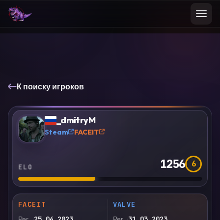
К поиску игроков
VS
Сравнить
_dmitryM
?
Steam
FACEIT
1256
6
ELO
FACEIT
VALVE
Рег.
25.04.2023
Рег.
31.03.2023