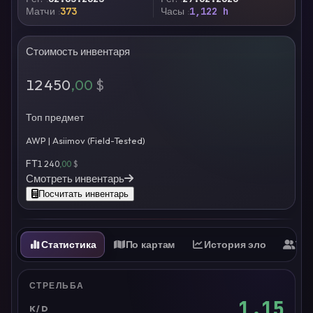
Матчи
373
Часы
1,122 h
Стоимость инвентаря
12 450
,00
$
Топ предмет
AWP | Asiimov (Field-Tested)
FT
1 240
,00
$
Смотреть инвентарь
Посчитать инвентарь
Статистика
По картам
История эло
Ти
СТРЕЛЬБА
1.15
K/D