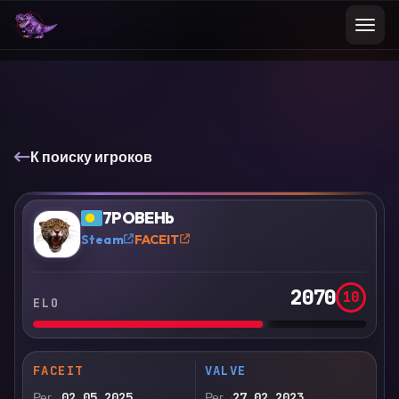
К поиску игроков
VS
Сравнить
7POBEHb
?
Steam
FACEIT
2070
10
ELO
FACEIT
VALVE
Рег.
02.05.2025
Рег.
27.02.2023