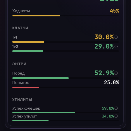
45
%
Хедшоты
КЛАТЧИ
30.0
%
1v1
29.0
%
1v2
ЭНТРИ
52.9
%
Побед
25.0
%
Попыток
УТИЛИТЫ
59.0%
Успех флешек
34.0%
Успех утилит