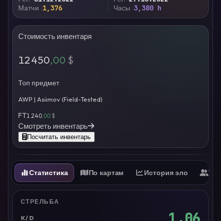
Матчи
1,376
Часы
3,380 h
Стоимость инвентаря
12 450
,00
$
Топ предмет
AWP | Asiimov (Field-Tested)
FT
1 240
,00
$
Смотреть инвентарь
Посчитать инвентарь
Статистика
По картам
История эло
Ти
СТРЕЛЬБА
1.06
K/D