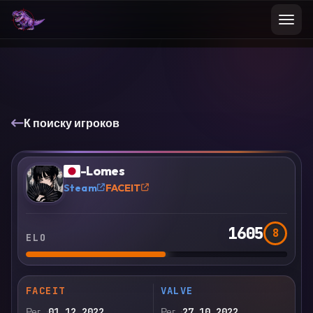
К поиску игроков
VS
Сравнить
-Lomes
?
Steam
FACEIT
1605
8
ELO
FACEIT
VALVE
Рег.
01.12.2022
Рег.
27.10.2022