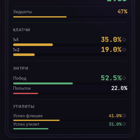
47
%
Хедшоты
КЛАТЧИ
35.0
%
1v1
19.0
%
1v2
ЭНТРИ
52.5
%
Побед
22.0
%
Попыток
УТИЛИТЫ
41.0%
Успех флешек
31.0%
Успех утилит