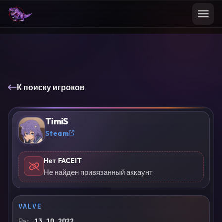
К поиску игроков
TimiS
?
Steam
Нет FACEIT
Не найден привязанный аккаунт
VALVE
Рег.
13.10.2022