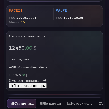
FACEIT
VALVE
Рег.
27.06.2021
Рег.
10.12.2020
Матчи
15
Стоимость инвентаря
12 450
,00
$
Топ предмет
AWP | Asiimov (Field-Tested)
FT
1 240
,00
$
Смотреть инвентарь
Посчитать инвентарь
Статистика
По картам
История эло
Ти