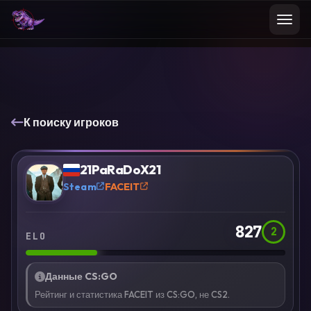
К поиску игроков
VS
Сравнить
21PaRaDoX21
?
Steam
FACEIT
827
2
ELO
Данные CS:GO
Рейтинг и статистика FACEIT из CS:GO, не CS2.