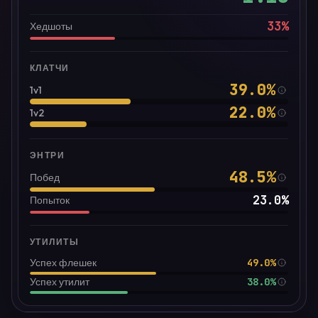
33
%
Хедшоты
КЛАТЧИ
39.0
%
1v1
22.0
%
1v2
ЭНТРИ
48.5
%
Побед
23.0
%
Попыток
УТИЛИТЫ
49.0%
Успех флешек
38.0%
Успех утилит