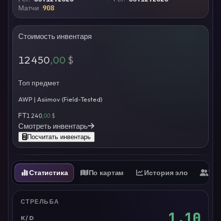
Матчи
908
Стоимость инвентаря
12 450
,00
$
Топ предмет
AWP | Asiimov (Field-Tested)
FT
1 240
,00
$
Смотреть инвентарь
Посчитать инвентарь
Статистика
По картам
История эло
Ти
СТРЕЛЬБА
1.10
K/D