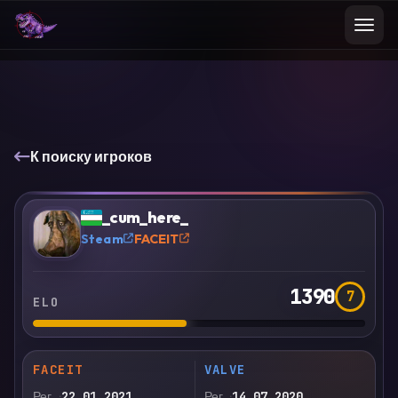
К поиску игроков
VS
Сравнить
_cum_here_
?
Steam
FACEIT
1390
7
ELO
FACEIT
VALVE
Рег.
22.01.2021
Рег.
14.07.2020