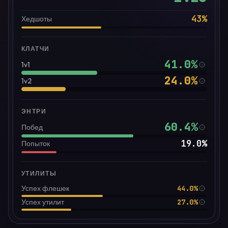
43
%
Хедшоты
КЛАТЧИ
41.0
%
1v1
24.0
%
1v2
ЭНТРИ
60.4
%
Побед
19.0
%
Попыток
УТИЛИТЫ
44.0%
Успех флешек
27.0%
Успех утилит