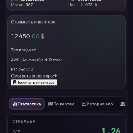
Матчи
367
Часы
2,073 h
Стоимость инвентаря
12 450
,00
$
Топ предмет
AWP | Asiimov (Field-Tested)
FT
1 240
,00
$
Смотреть инвентарь
Посчитать инвентарь
Статистика
По картам
История эло
Ти
СТРЕЛЬБА
1.26
K/D