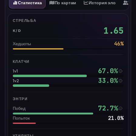
Статистика
По картам
История эло
Ти
СТРЕЛЬБА
1.65
K/D
46
%
Хедшоты
КЛАТЧИ
67.0
%
1v1
33.0
%
1v2
ЭНТРИ
72.7
%
Побед
21.0
%
Попыток
УТИЛИТЫ