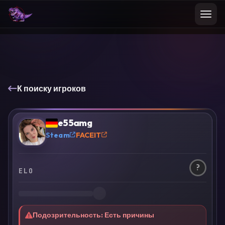
К поиску игроков
e55amg
?
Steam
FACEIT
?
ELO
Подозрительность
:
Есть причины