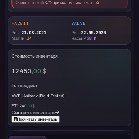
Очень высокий K/D при малом числе матчей
FACEIT
VALVE
Рег.
21.08.2021
Рег.
22.05.2020
Матчи
34
Часы
458 h
Стоимость инвентаря
12 450
,00
$
Топ предмет
AWP | Asiimov (Field-Tested)
FT
1 240
,00
$
Смотреть инвентарь
Посчитать инвентарь