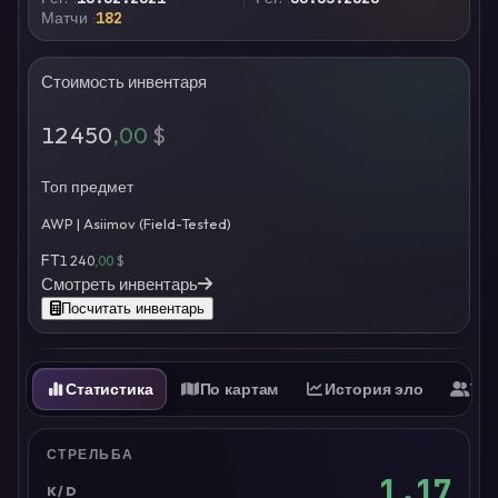
Матчи
182
Стоимость инвентаря
12 450
,00
$
Топ предмет
AWP | Asiimov (Field-Tested)
FT
1 240
,00
$
Смотреть инвентарь
Посчитать инвентарь
Статистика
По картам
История эло
Ти
СТРЕЛЬБА
1.17
K/D