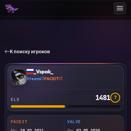
К поиску игроков
VS
Сравнить
_Vspak_
?
Steam
FACEIT
1481
7
ELO
FACEIT
VALVE
Рег.
18.02.2021
Рег.
03.05.2020