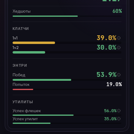
60
%
Хедшоты
КЛАТЧИ
39.0
%
1v1
30.0
%
1v2
ЭНТРИ
53.9
%
Побед
19.0
%
Попыток
УТИЛИТЫ
56.0%
Успех флешек
35.0%
Успех утилит