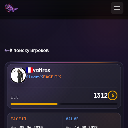
К поиску игроков
VS
Сравнить
valtrox
?
Steam
FACEIT
1312
6
ELO
FACEIT
VALVE
Рег.
09.06.2020
Рег.
14.08.2019