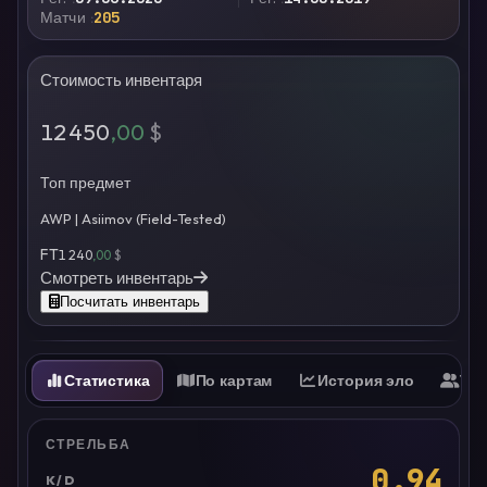
Матчи
205
Стоимость инвентаря
12 450
,00
$
Топ предмет
AWP | Asiimov (Field-Tested)
FT
1 240
,00
$
Смотреть инвентарь
Посчитать инвентарь
Статистика
По картам
История эло
Ти
СТРЕЛЬБА
0.94
K/D