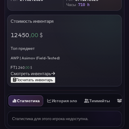
Часы
710 h
Стоимость инвентаря
12 450
,00
$
Топ предмет
AWP | Asiimov (Field-Tested)
FT
1 240
,00
$
Смотреть инвентарь
Посчитать инвентарь
Статистика
История эло
Тиммейты
Ин
Статистика для этого игрока недоступна.