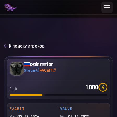
К поиску игроков
VS
Сравнить
painssstar
?
Steam
FACEIT
1000
4
ELO
FACEIT
VALVE
Рег.
27.02.2026
Рег.
07.12.2025