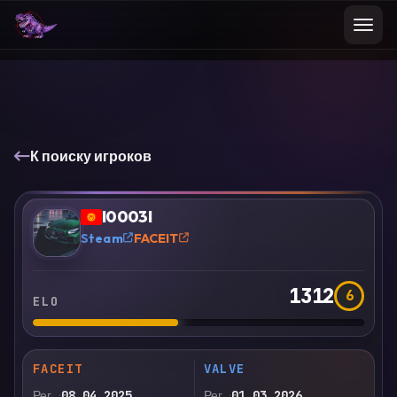
К поиску игроков
VS
Сравнить
l0003l
?
Steam
FACEIT
1312
6
ELO
FACEIT
VALVE
Рег.
08.04.2025
Рег.
01.03.2026