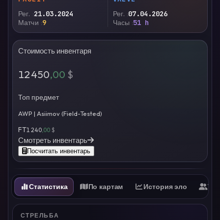
Рег.
21.03.2024
Рег.
07.04.2026
Матчи
9
Часы
51 h
Стоимость инвентаря
12 450
,00
$
Топ предмет
AWP | Asiimov (Field-Tested)
FT
1 240
,00
$
Смотреть инвентарь
Посчитать инвентарь
Статистика
По картам
История эло
Ти
СТРЕЛЬБА