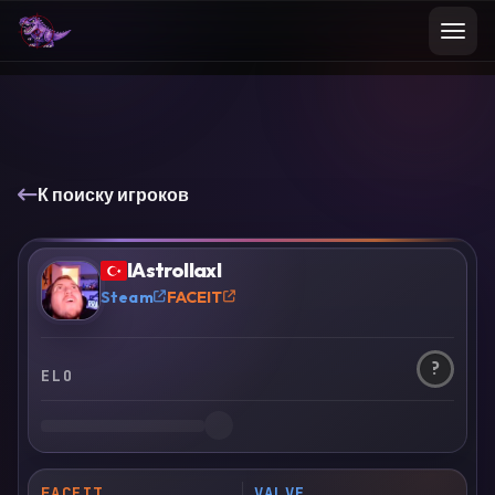
К поиску игроков
IAstrollaxI
?
Steam
FACEIT
?
ELO
FACEIT
VALVE