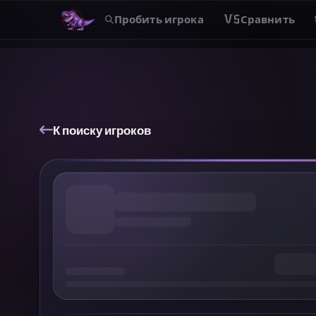
Пробить игрока
VS
Сравнить
К поиску игроков