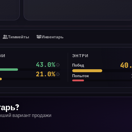
Тиммейты
Инвентарь
ЧИ
ЭНТРИ
43.0
%
40
Побед
21.0
%
Попыток
тарь?
учший вариант продажи