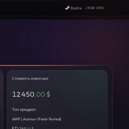
Войти
RUB
RU
Стоимость инвентаря
12 450
,00
$
Топ предмет
AWP | Asiimov (Field-Tested)
FT
1 240
,00
$