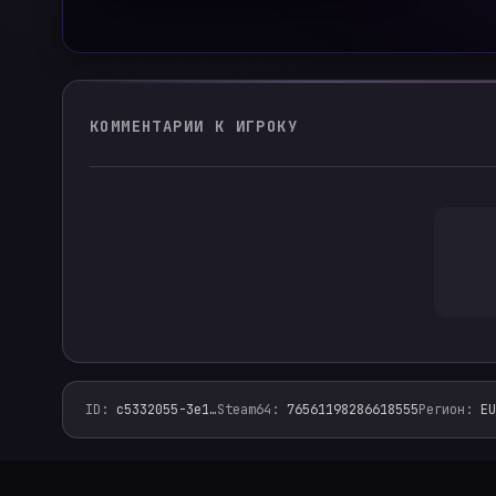
КОММЕНТАРИИ К ИГРОКУ
ID
:
c5332055-3e1
…
Steam64
:
76561198286618555
Регион
:
EU