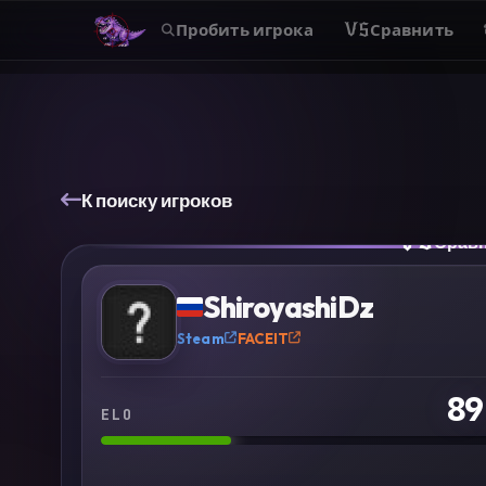
Пробить игрока
VS
Сравнить
К поиску игроков
VS
Срав
?
ShiroyashiDz
Steam
FACEIT
89
ELO