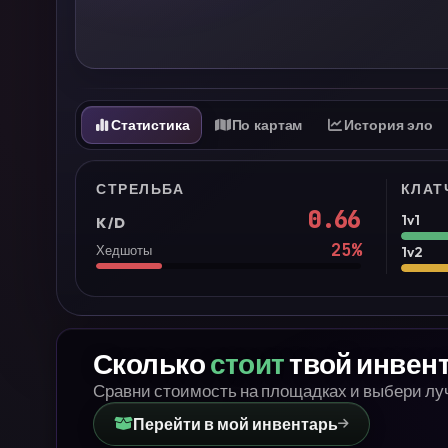
Статистика
По картам
История эло
СТРЕЛЬБА
КЛАТ
0.66
1v1
K/D
25
%
Хедшоты
1v2
Сколько
стоит
твой инвен
Сравни стоимость на площадках и выбери л
Перейти в мой инвентарь