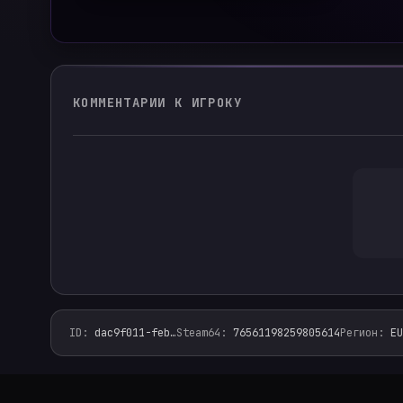
КОММЕНТАРИИ К ИГРОКУ
ID
:
dac9f011-feb
…
Steam64
:
76561198259805614
Регион
:
EU