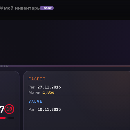
Мой инвентарь
НОВОЕ
нить
FACEIT
Рег.
27.11.2016
Матчи
1,056
VALVE
7
10
Рег.
10.11.2015