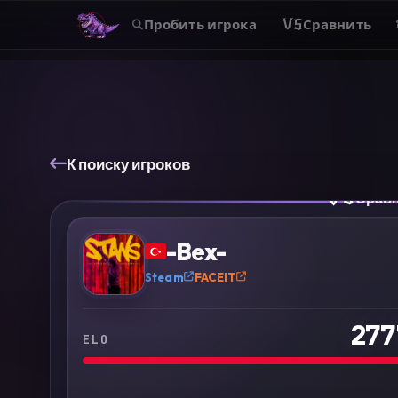
Пробить игрока
VS
Сравнить
К поиску игроков
VS
Срав
?
-Bex-
Steam
FACEIT
277
ELO