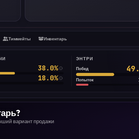
Тиммейты
Инвентарь
ЧИ
ЭНТРИ
38.0
%
49
Побед
18.0
%
Попыток
тарь?
учший вариант продажи