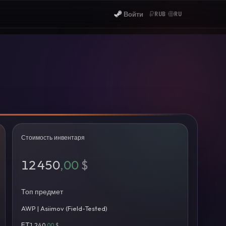
Войти
RUB
RU
Стоимость инвентаря
12 450
,00
$
Топ предмет
AWP | Asiimov (Field-Tested)
FT
1 240
,00
$