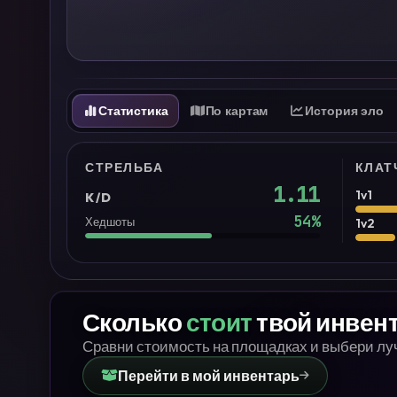
Статистика
По картам
История эло
СТРЕЛЬБА
КЛАТ
1.11
1v1
K/D
54
%
Хедшоты
1v2
Сколько
стоит
твой инвен
Сравни стоимость на площадках и выбери л
Перейти в мой инвентарь