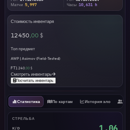
Матчи
5,997
Часы
10,631 h
Стоимость инвентаря
12 450
,00
$
Топ предмет
AWP | Asiimov (Field-Tested)
FT
1 240
,00
$
Смотреть инвентарь
Посчитать инвентарь
Статистика
По картам
История эло
Ти
СТРЕЛЬБА
1.06
K/D