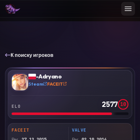
К поиску игроков
VS
Сравнить
-Adryano
?
Steam
FACEIT
2577
10
ELO
FACEIT
VALVE
Рег.
27.12.2015
Рег.
02.10.2014