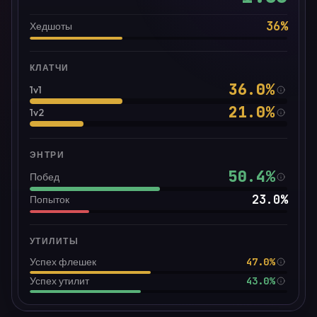
36
%
Хедшоты
КЛАТЧИ
36.0
%
1v1
21.0
%
1v2
ЭНТРИ
50.4
%
Побед
23.0
%
Попыток
УТИЛИТЫ
47.0%
Успех флешек
43.0%
Успех утилит