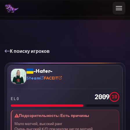
К поиску игроков
VS
Сравнить
-Hater-
?
Steam
FACEIT
2009
10
ELO
Подозрительность
:
Есть причины
Мало матчей, высокий ранг
Очень высокий K/D при малом числе матчей