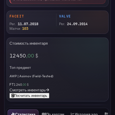
FACEIT
VALVE
Рег.
11.07.2018
Рег.
24.09.2014
Матчи
103
Стоимость инвентаря
12 450
,00
$
Топ предмет
AWP | Asiimov (Field-Tested)
FT
1 240
,00
$
Смотреть инвентарь
Посчитать инвентарь
Статистика
По картам
История эло
Ти