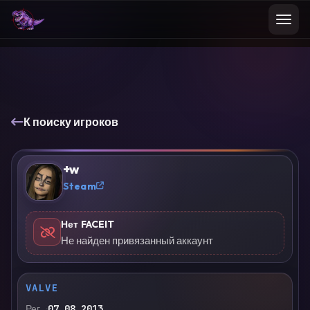
К поиску игроков
+w
?
Steam
Нет FACEIT
Не найден привязанный аккаунт
VALVE
Рег.
07.08.2013