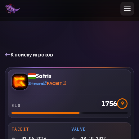
К поиску игроков
VS
Сравнить
Satris
?
Steam
FACEIT
1756
9
ELO
FACEIT
VALVE
Рег.
01.06.2014
Рег.
18.10.2012