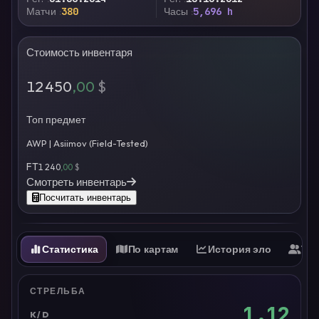
Матчи
380
Часы
5,696 h
Стоимость инвентаря
12 450
,00
$
Топ предмет
AWP | Asiimov (Field-Tested)
FT
1 240
,00
$
Смотреть инвентарь
Посчитать инвентарь
Статистика
По картам
История эло
Ти
СТРЕЛЬБА
1.12
K/D