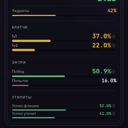
42
%
Хедшоты
КЛАТЧИ
37.0
%
1v1
22.0
%
1v2
ЭНТРИ
50.9
%
Побед
16.0
%
Попыток
УТИЛИТЫ
52.0%
Успех флешек
41.0%
Успех утилит