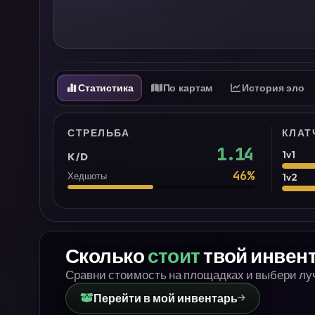
Статистика
По картам
История эло
СТРЕЛЬБА
КЛАТ
1.14
1v1
K/D
46
%
Хедшоты
1v2
Сколько
стоит
твой инвен
Сравни стоимость на площадках и выбери л
Перейти в мой инвентарь