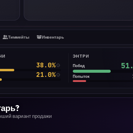
Тиммейты
Инвентарь
ЧИ
ЭНТРИ
38.0
%
51
Побед
21.0
%
Попыток
тарь?
учший вариант продажи