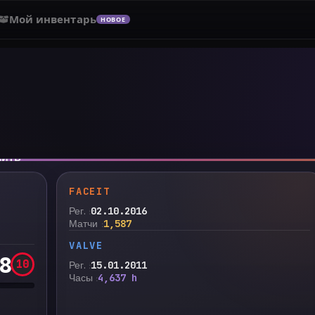
Мой инвентарь
НОВОЕ
нить
FACEIT
Рег.
02.10.2016
Матчи
1,587
VALVE
8
10
Рег.
15.01.2011
Часы
4,637 h