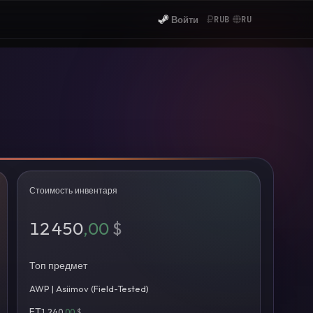
Войти
RUB
RU
Стоимость инвентаря
12 450
,00
$
Топ предмет
AWP | Asiimov (Field-Tested)
FT
1 240
,00
$