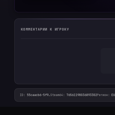
КОММЕНТАРИИ К ИГРОКУ
ID
:
55caacb6-5f9
…
Steam64
:
76561198036893302
Регион
:
EU