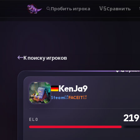
Пробить игрока
VS
Сравнить
К поиску игроков
VS
Срав
?
KenJa9
Steam
FACEIT
219
ELO