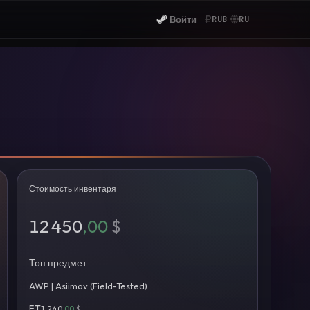
Войти
RUB
RU
Стоимость инвентаря
12 450
,00
$
Топ предмет
AWP | Asiimov (Field-Tested)
FT
1 240
,00
$