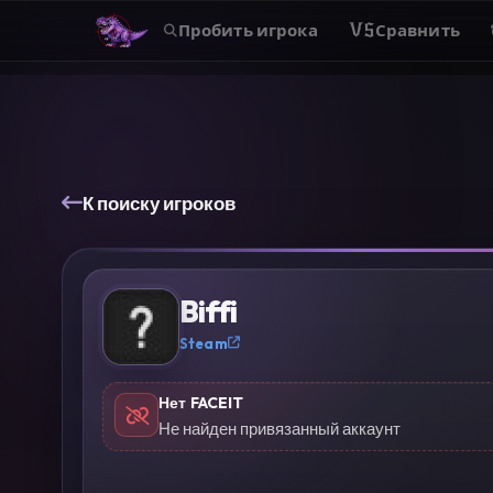
Пробить игрока
VS
Сравнить
К поиску игроков
?
Biffi
Steam
Нет FACEIT
Не найден привязанный аккаунт