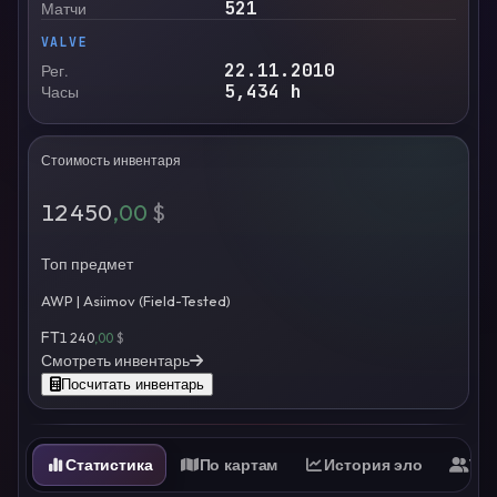
521
Матчи
VALVE
22.11.2010
Рег.
5,434
h
Часы
Стоимость инвентаря
12 450
,00
$
Топ предмет
AWP | Asiimov (Field-Tested)
FT
1 240
,00
$
Смотреть инвентарь
Посчитать инвентарь
Статистика
По картам
История эло
Ти