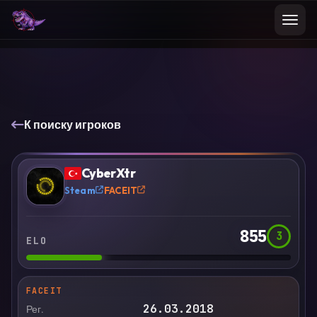
К поиску игроков
VS
Сравнить
CyberXtr
?
Steam
FACEIT
855
3
ELO
FACEIT
26.03.2018
Рег.