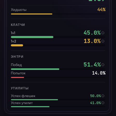
44
%
Хедшоты
КЛАТЧИ
45.0
%
1v1
13.0
%
1v2
ЭНТРИ
51.4
%
Побед
14.0
%
Попыток
УТИЛИТЫ
50.0%
Успех флешек
41.0%
Успех утилит