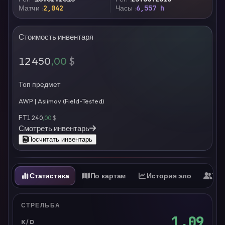
Матчи
2,042
Часы
6,557 h
Стоимость инвентаря
12 450
,00
$
Топ предмет
AWP | Asiimov (Field-Tested)
FT
1 240
,00
$
Смотреть инвентарь
Посчитать инвентарь
Статистика
По картам
История эло
Ти
СТРЕЛЬБА
1.09
K/D