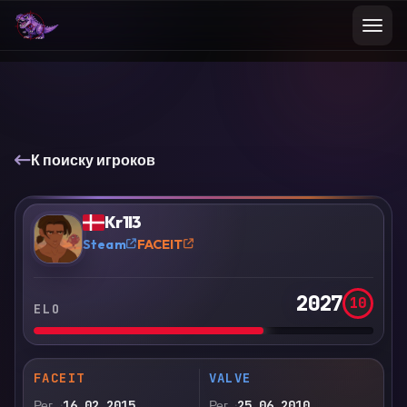
К поиску игроков
VS
Сравнить
Kr1l3
?
Steam
FACEIT
2027
10
ELO
FACEIT
VALVE
Рег.
16.02.2015
Рег.
25.06.2010