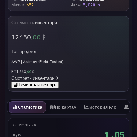
Матчи
652
Часы
5,020 h
Стоимость инвентаря
12 450
,00
$
Топ предмет
AWP | Asiimov (Field-Tested)
FT
1 240
,00
$
Смотреть инвентарь
Посчитать инвентарь
Статистика
По картам
История эло
Ти
СТРЕЛЬБА
1.05
K/D