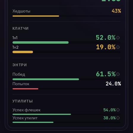
43
%
Хедшоты
КЛАТЧИ
52.0
%
1v1
19.0
%
1v2
ЭНТРИ
61.5
%
Побед
24.0
%
Попыток
УТИЛИТЫ
54.0%
Успех флешек
38.0%
Успех утилит