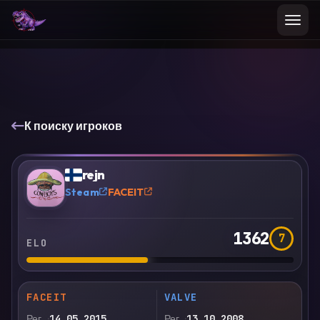
К поиску игроков
VS
Сравнить
rejn
?
Steam
FACEIT
1362
7
ELO
FACEIT
VALVE
Рег.
14.05.2015
Рег.
13.10.2008