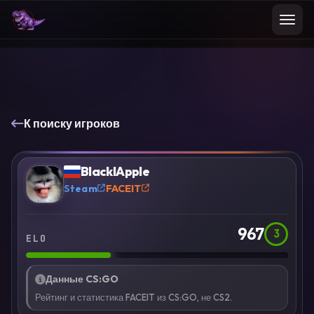
К поиску игроков
VS
Сравнить
BlackIApple
?
Steam
FACEIT
967
3
ELO
Данные CS:GO
Рейтинг и статистика FACEIT из CS:GO, не CS2.