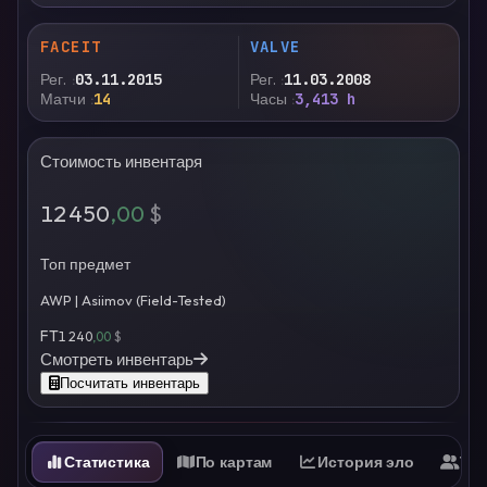
FACEIT
VALVE
Рег.
03.11.2015
Рег.
11.03.2008
Матчи
14
Часы
3,413 h
Стоимость инвентаря
12 450
,00
$
Топ предмет
AWP | Asiimov (Field-Tested)
FT
1 240
,00
$
Смотреть инвентарь
Посчитать инвентарь
Статистика
По картам
История эло
Ти