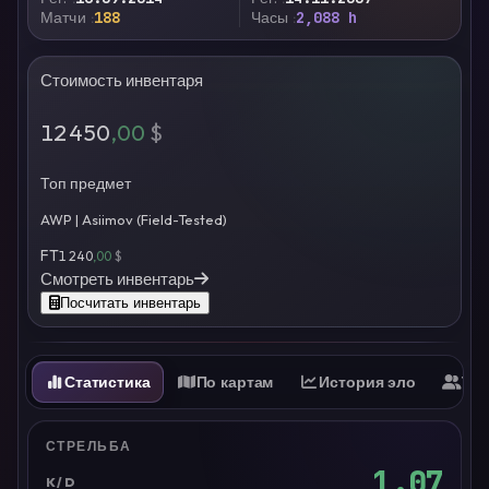
Матчи
188
Часы
2,088 h
Стоимость инвентаря
12 450
,00
$
Топ предмет
AWP | Asiimov (Field-Tested)
FT
1 240
,00
$
Смотреть инвентарь
Посчитать инвентарь
Статистика
По картам
История эло
Ти
СТРЕЛЬБА
1.07
K/D