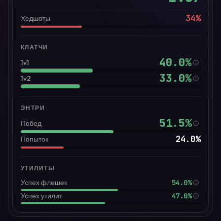
34
%
Хедшоты
КЛАТЧИ
40.0
%
1v1
33.0
%
1v2
ЭНТРИ
51.5
%
Побед
24.0
%
Попыток
УТИЛИТЫ
54.0%
Успех флешек
47.0%
Успех утилит