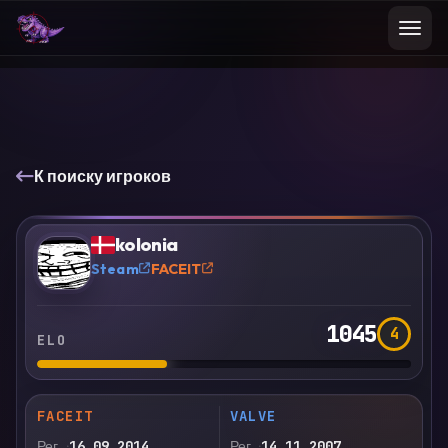
К поиску игроков
VS
Сравнить
kolonia
?
Steam
FACEIT
1045
4
ELO
FACEIT
VALVE
Рег.
16.09.2014
Рег.
14.11.2007