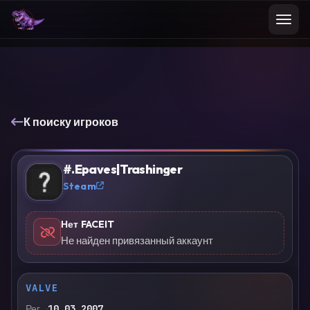
К поиску игроков
#.Epaves|Trashinger
?
Steam
Нет FACEIT
Не найден привязанный аккаунт
VALVE
Рег.
10.03.2007